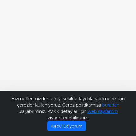
Bana Soru Sor | Ask Me
Hizmetlerimizden en iyi şekilde faydalanabilmeniz için
çerezler kullanıyoruz. Çerez politikamıza
buradan
ulaşabilirsiniz. KVKK detayları için
web sayfamızı
ziyaret edebilirsiniz.
Kabul Ediyorum