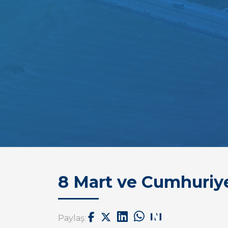
8 Mart ve Cumhuriy
Paylaş: