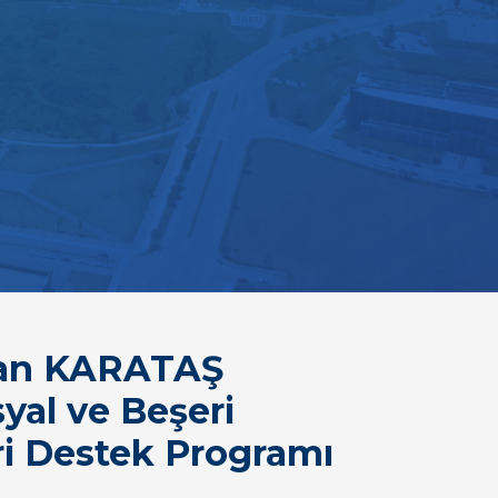
ran KARATAŞ
yal ve Beşeri
eri Destek Programı