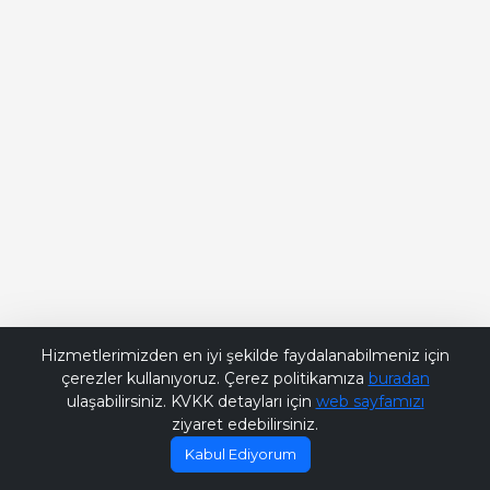
Bana Soru Sor | Ask Me
Hizmetlerimizden en iyi şekilde faydalanabilmeniz için
çerezler kullanıyoruz. Çerez politikamıza
buradan
ulaşabilirsiniz. KVKK detayları için
web sayfamızı
ziyaret edebilirsiniz.
Kabul Ediyorum