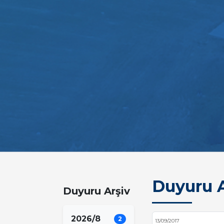
Duyuru A
Duyuru Arşiv
2026/8
2
13/09/2017