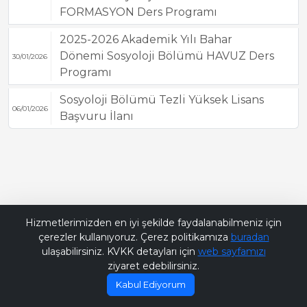
FORMASYON Ders Programı
2025-2026 Akademik Yılı Bahar
Dönemi Sosyoloji Bölümü HAVUZ Ders
30/01/2026
Programı
Sosyoloji Bölümü Tezli Yüksek Lisans
06/01/2026
Başvuru İlanı
Bana Soru Sor | Ask Me
Hizmetlerimizden en iyi şekilde faydalanabilmeniz için
çerezler kullanıyoruz. Çerez politikamıza
buradan
ulaşabilirsiniz. KVKK detayları için
web sayfamızı
ziyaret edebilirsiniz.
Kabul Ediyorum