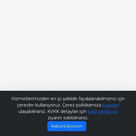
Bana Soru Sor | Ask Me
Hizmetlerimizden en iyi şekilde faydalanabilmeniz için
çerezler kullanıyoruz. Çerez politikamıza
buradan
ulaşabilirsiniz. KVKK detayları için
web sayfamızı
ziyaret edebilirsiniz.
Kabul Ediyorum